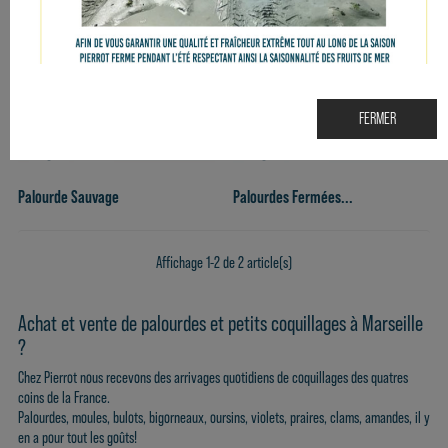
FERMER
Palourde Sauvage
Palourdes Fermées...
Affichage 1-2 de 2 article(s)
Achat et vente de palourdes et petits coquillages à Marseille
?
Chez Pierrot nous recevons des arrivages quotidiens de coquillages des quatres
coins de la France.
Palourdes
,
moules
,
bulots
,
bigorneaux
,
oursins
,
violets,
praires
,
clams
,
amandes
, il y
en a pour tout les goûts!