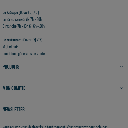
Le Kiosque
(Ouvert 7j / 7)
Lundi au samedi de 7h - 20h
Dimanche 7h - 13h & 16h - 20h
Le restaurant
(Ouvert 7j / 7)
Midi et soir
Conditions générales de vente
PRODUITS

MON COMPTE

NEWSLETTER
Vous pouvez vous désinscrire à tout moment. Vous trouverez pour cela nos