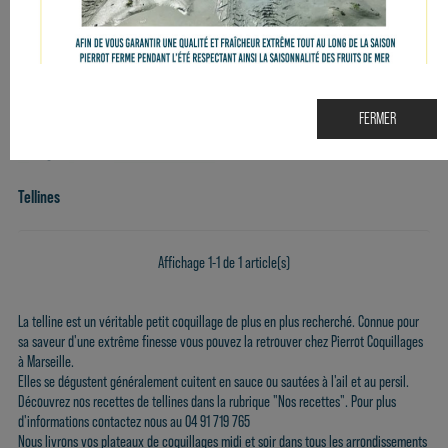
FERMER
Tellines
Affichage 1-1 de 1 article(s)
La telline est un véritable petit coquillage de plus en plus recherché. Connue pour
sa saveur d'une extrême finesse vous pouvez la retrouver chez Pierrot Coquillages
à Marseille.
Elles se dégustent généralement cuitent en sauce ou sautées à l'ail et au persil.
Découvrez nos recettes de tellines dans la rubrique "Nos recettes". Pour plus
d'informations contactez nous au 04 91 719 765
Nous livrons vos plateaux de coquillages midi et soir dans tous les arrondissements