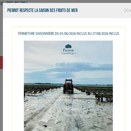
✆ +0123-456-789 |
PIERROT RESPECTE LA SAISON DES FRUITS DE MER
Facebook
Twitter
YouTube
Instagram
Basculer
☰
la
navigation
OUVERT 7J7 - LIVRAISON - KIOSQUE - RESTAURANT