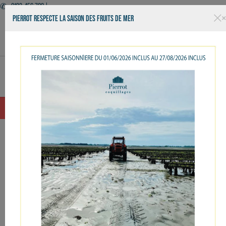
✆ +0123-456-789 |
PIERROT RESPECTE LA SAISON DES FRUITS DE MER
Facebook
Twitter
YouTube
Instagram
Basculer
☰
la
navigation
OUVERT 7J7 - LIVRAISON - KIOSQUE - RESTAURANT