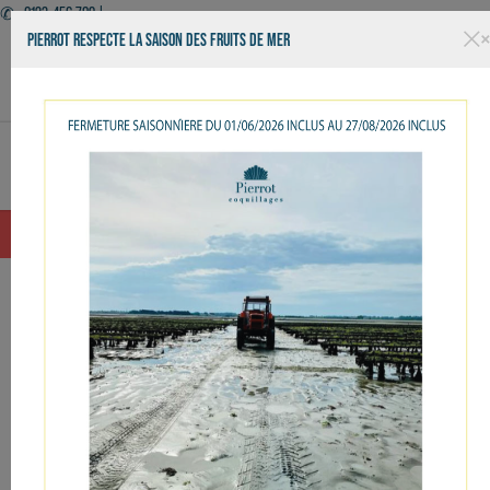
✆ +0123-456-789 |
PIERROT RESPECTE LA SAISON DES FRUITS DE MER
Facebook
Twitter
YouTube
Instagram
Basculer
☰
la
navigation
OUVERT 7J7 - LIVRAISON - KIOSQUE - RESTAURANT