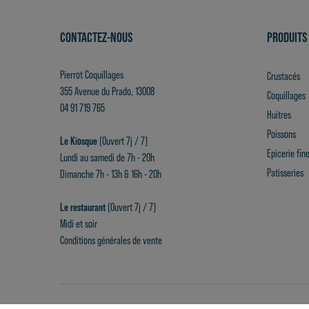
CONTACTEZ-NOUS
PRODUITS
Pierrot Coquillages
Crustacés
355 Avenue du Prado, 13008
Coquillages
04 91 719 765
Huitres
Poissons
Le Kiosque
(Ouvert 7j / 7)
Epicerie fin
Lundi au samedi de 7h - 20h
Patisseries
Dimanche 7h - 13h & 16h - 20h
Le restaurant
(Ouvert 7j / 7)
Midi et soir
Conditions générales de vente