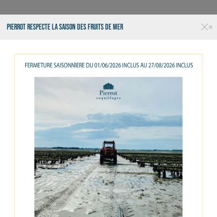
×
PIERROT RESPECTE LA SAISON DES FRUITS DE MER
RESTAURANT
TRAITEUR
LA
COQUILLAGES
CRUSTACÉS
POISSONS
EPICERIE FIN
OUVERT 7J7 - LIVRAISON - KIOSQUE - RESTAURANT
Chapon