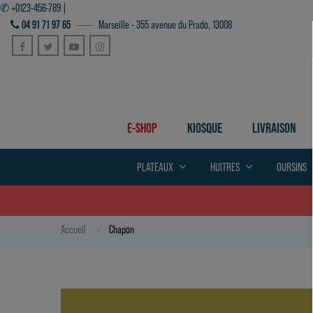
✆ +0123-456-789 |
04 91 71 97 65
Marseille - 355 avenue du Prado, 13008
Facebook
Twitter
YouTube
Instagram
E-SHOP
KIOSQUE
LIVRAISON
PLATEAUX
HUITRES
OURSINS
Accueil
Chapon