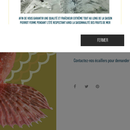
23.30€ le kilo- Le prix des produits peu
Le chapon est un poisson méditerranéen à
Accord parfait Terre et mer : Cassis Bo
FERMER
Voir auprès de nos écaillers pour la dis
Contactez-nos écaillers pour demander 