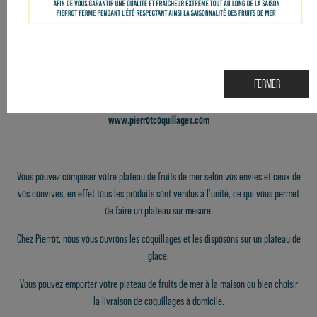
FERMER
Vous pouvez composer votre
plateau de fruits de mer
sur notre site internet,
www.pierrotcoquillages.com
Vous pouvez composer votre plateau de fruits de mer selon vos envies et ceux de
vos convives, en effet tous les produits sont vendus à l'unité, ce qui vous permet
de faire un plateau sur mesure.
Chez Pierrot, nous vous ouvrons les coquillages et les disposons sur un plateau de
glace.
Vous pouvez emporter votre plateau de fruits de mer à la maison ou bien choisir
la
livraison de coquillages
à domicile.