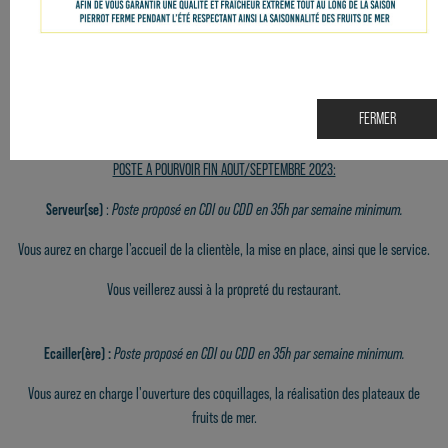
Ecailler(ère) :
Poste proposé en CDI ou CDD en 35h par semaine minimum.
Vous aurez en charge l'ouverture des coquillages, la réalisation des plateaux de
fruits de mer.
FERMER
Vous veillerez au respect des règles d'hygiène et du respect de la chaine de froid.
POSTE A POURVOIR FIN AOUT/SEPTEMBRE 2023:
Serveur(se)
:
Poste proposé en CDI ou CDD en 35h par semaine minimum.
Vous aurez en charge l'accueil de la clientèle, la mise en place, ainsi que le service.
Vous veillerez aussi à la propreté du restaurant.
Ecailler(ère) :
Poste proposé en CDI ou CDD en 35h par semaine minimum.
Vous aurez en charge l'ouverture des coquillages, la réalisation des plateaux de
fruits de mer.