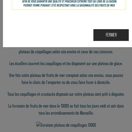
VOUS POUVEZ COMPOSER VOTRE
PLATEAU DE FRUITS DE MER
SUR NOTRE SITE
INTERNET, OU BIEN DIRECTEMENT AU KIOSQUE AVEC L'UN DE NOS ÉCAILLERS.
FERMER
Tous les produits sont vendus à l'unité, ce qui vous permet de composer votre
plateau de coquillages selon vos envies et ceux de vos convives.
Les écaillers ouvrent les coquillages et les disposent sur une plateau de glace.
Une fois votre plateau de fruits de mer composé selon vos envies, vous pouvez
faire le choix de l'emporter ou de vous faire
livrer
à domicile.
Tous les coquillages et crustacés disposés sur votre plateau sont prêt à déguster.
La livraison de fruits de mer dans le 13003 se fait tous les jours midi et soir dans
tous les arrondissements de Marseille.