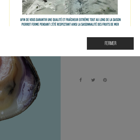
Le clams est un
coquillage
riche en fer 
Il est peu calorique et riche en protéine
Accord parfait terre et mer : Sancerre
FERMER
Le prix des produits peut varier selon 