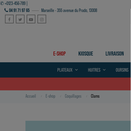
✆ +0123-456-789 |
04 91 71 97 65
Marseille - 355 avenue du Prado, 13008
Facebook
Twitter
YouTube
Instagram
E-SHOP
KIOSQUE
LIVRAISON
PLATEAUX
HUITRES
OURSINS
Accueil
E-shop
Coquillages
Clams