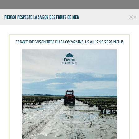
×
PIERROT RESPECTE LA SAISON DES FRUITS DE MER
RESTAURANT
TRAITEUR
LA
COQUILLAGES
CRUSTACÉS
POISSONS
EPICERIE FIN
OUVERT 7J7 - LIVRAISON - KIOSQUE - RESTAURANT
Clams