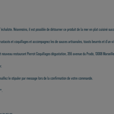
chalote. Néanmoins, il est possible de détourner ce produit de la mer en plat cuisiné succ
rustacés et coquillages
et accompagnez les de
sauces artisanales, toasts beurrés
et d'un
vi
out nouveau
restaurant
Pierrot Coquillages dégustation, 355 avenue du Prado, 13008 Marseille
r
.
uillez le stipuler par message lors de la confirmation de votre commande.
s*.