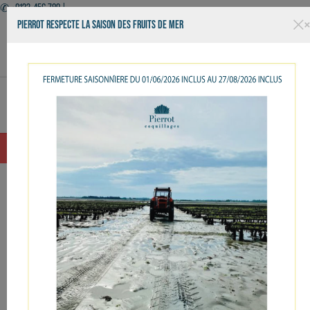
✆ +0123-456-789 |
PIERROT RESPECTE LA SAISON DES FRUITS DE MER
Facebook
Twitter
YouTube
Instagram
Basculer
☰
la
navigation
OUVERT 7J7 - LIVRAISON - KIOSQUE - RESTAURANT