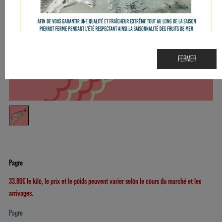
FERMER
Pagre
33.80€ le kilo, le prix et le poids peuvent varier selon le cours du marché et les
arrivages.
Pagre