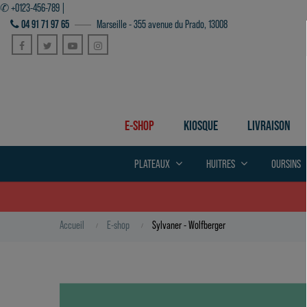
✆ +0123-456-789 |
04 91 71 97 65
Marseille - 355 avenue du Prado, 13008
Facebook
Twitter
YouTube
Instagram
E-SHOP
KIOSQUE
LIVRAISON
PLATEAUX
HUITRES
OURSINS
Accueil
E-shop
Sylvaner - Wolfberger