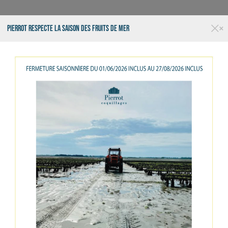
×
PIERROT RESPECTE LA SAISON DES FRUITS DE MER
RESTAURANT
TRAITEUR
LA
COQUILLAGES
CRUSTACÉS
POISSONS
EPICERIE FIN
OUVERT 7J7 - LIVRAISON - KIOSQUE - RESTAURANT
Sylvaner - Wolfb