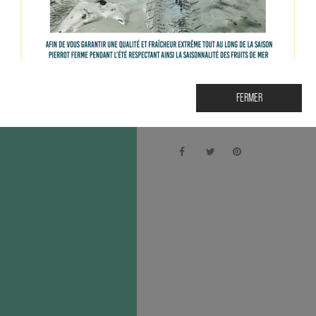
Sylvaner Collection Signature 75cl
Domaine Wolfberger
Alsace
FERMER